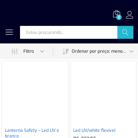
0
Procurar
Filtro
Ordenar por preço: menor para maior
Lanterna Safety – Led UV e
Led UV/white flexível
branco