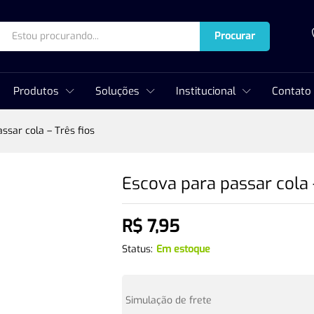
Procurar
Produtos
Soluções
Institucional
Contato
ssar cola – Três fios
Escova para passar cola 
R$
7,95
Status:
Em estoque
Simulação de frete