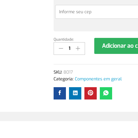
Quantidade:
Escova
Adicionar ao 
para
passar
cola
-
SKU:
8017
Três
Categoria:
Componentes em geral
fios
quantidade