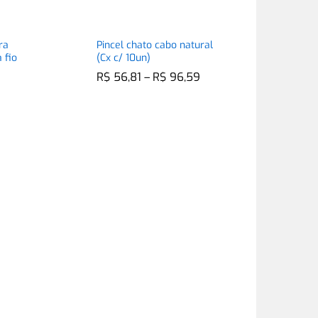
ra
Pincel chato cabo natural
 fio
(Cx c/ 10un)
Faixa
R$
R$
56,81
56,81
–
R$
R$
96,59
96,59
de
preço:
R$ 56,81
através
R$ 96,59