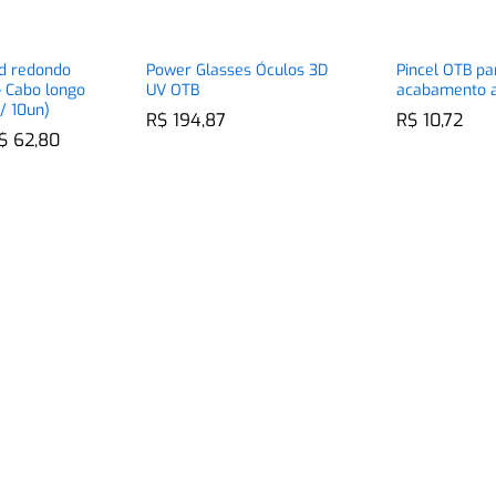
rd redondo
Power Glasses Óculos 3D
Pincel OTB pa
– Cabo longo
UV OTB
acabamento a
/ 10un)
R$
R$
194,87
194,87
R$
R$
10,72
10,72
Faixa
$
$
62,80
62,80
de
preço:
R$ 36,50
através
R$ 62,80