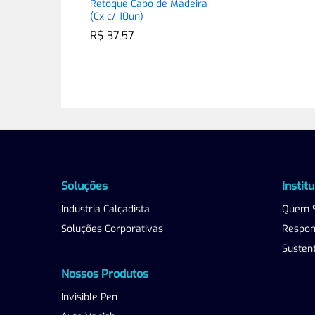
Retoque Cabo de Madeira
(Cx c/ 10un)
R$
R$
37,57
37,57
Soluções
Instit
Industria Calçadista
Quem 
Soluções Corporativas
Respons
Sustent
Nossos Produtos
Invisible Pen