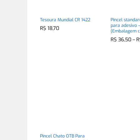
Tesoura Mundial CR 1422
Pincel standa
para adesivo 
R$
R$
18,70
18,70
(Embalagem c
R$
R$
36,50
36,50
–
R
R
Pincel Chato OTB Para