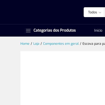
Todos
Categorias dos Produtos
Início
Home
/
Loja
/
Componentes em geral
/
Escova para pa