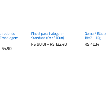
rd redondo
Pincel para halogen –
Goma / Elásti
 (Embalagem
Standard (Cx c/ 10un)
18×2 – 1Kg
Faixa
R$
R$
90,01
90,01
–
R$
R$
132,40
132,40
R$
R$
40,14
40,14
de
Faixa
$
$
54,90
54,90
preço:
de
R$ 90,01
preço:
através
R$ 31,70
R$ 132,40
através
R$ 54,90