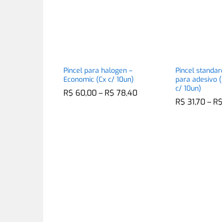
Pincel para halogen –
Pincel standa
Economic (Cx c/ 10un)
para adesivo
c/ 10un)
Faixa
R$
R$
60,00
60,00
–
R$
R$
78,40
78,40
de
R$
R$
31,70
31,70
–
R
R
preço:
R$ 60,00
através
R$ 78,40