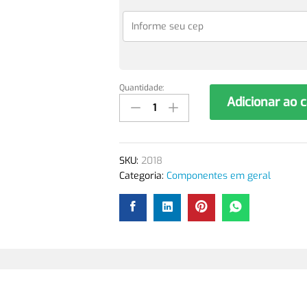
Quantidade:
Tesoura
Adicionar ao 
Mundial
CR
1422
quantidade
SKU:
2018
Categoria:
Componentes em geral