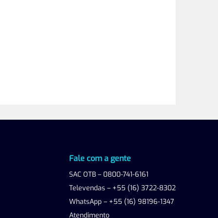
Fale com a gente
SAC OTB – 0800-741-6161
Televendas – +55 (16) 3722-8302
WhatsApp – +55 (16) 98196-1347
Atendimento