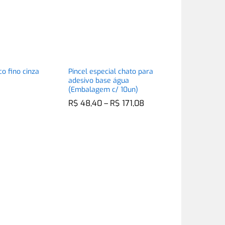
co fino cinza
Pincel especial chato para
adesivo base água
(Embalagem c/ 10un)
Faixa
R$
R$
48,40
48,40
–
R$
R$
171,08
171,08
de
preço:
R$ 48,40
através
R$ 171,08