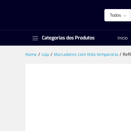
Todos
Categorias dos Produtos
Início
Home
/
Loja
/
Marcadores com tinta temporária
/
Refi