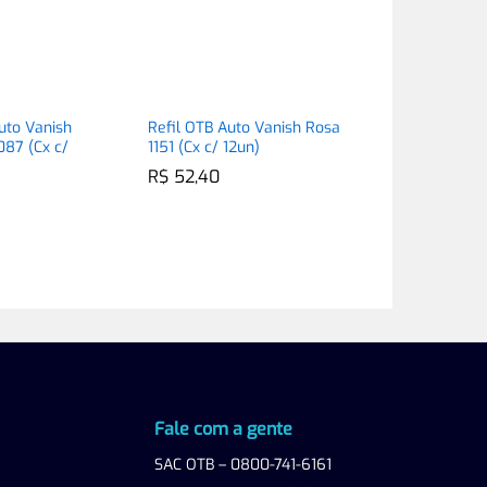
uto Vanish
Refil OTB Auto Vanish Rosa
087 (Cx c/
1151 (Cx c/ 12un)
R$
R$
52,40
52,40
Fale com a gente
SAC OTB – 0800-741-6161