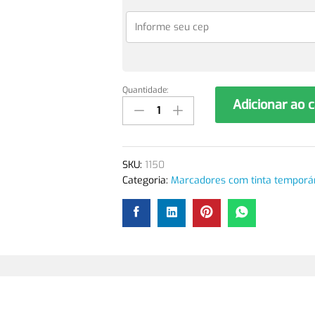
Quantidade:
Refil
Adicionar ao 
OTB
Auto
Vanish
Azul
SKU:
1150
1150
Categoria:
Marcadores com tinta temporá
(Cx
c/
12un)
quantidade